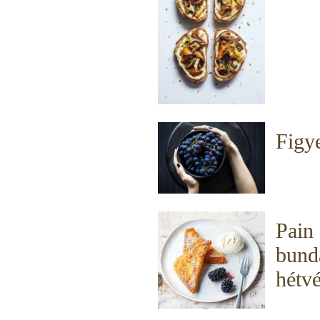
Figy
Pain 
bundá
hétv