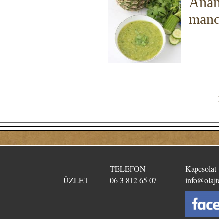
Anan
mand
TELEFON
Kapcsolat
ÜZLET
06 3 812 65 07
info@olajt