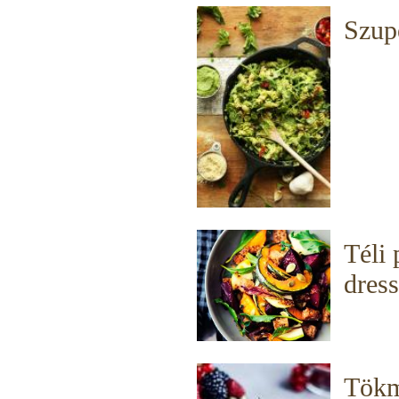
Szup
Téli 
dress
Tökm