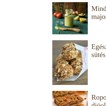
Mind
majo
Egész
sütés
Ropog
dióol