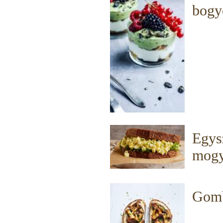
bogy
Egys
mogy
Gomb