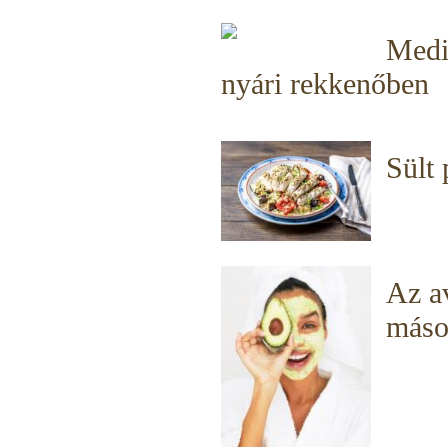
Medit
nyári rekkenőben
Sült 
Az a
máso