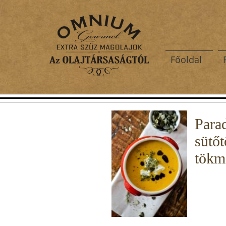
Főoldal
Para
sütő
tökma