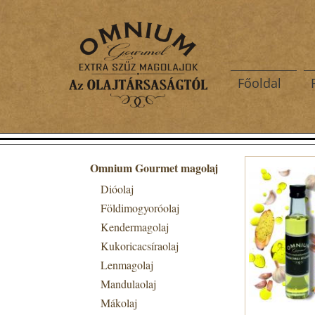
Főoldal
Omnium Gourmet magolaj
Dióolaj
Földimogyoróolaj
Kendermagolaj
Kukoricacsíraolaj
Lenmagolaj
Mandulaolaj
Mákolaj