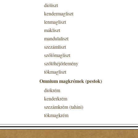
dióliszt
kendermagliszt
lenmagliszt
mákliszt
mandulaliszt
szezámliszt
szőlőmagliszt
szőlőhéjőrlemény
tökmagliszt
Omnium magkrémek (pestok)
diókrém
kenderkrém
szezámkrém (tahini)
tökmagkrém