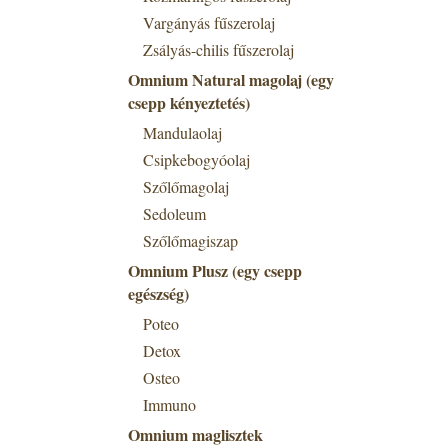
Vargányás fűszerolaj
Zsályás-chilis fűszerolaj
Omnium Natural magolaj (egy
csepp kényeztetés)
Mandulaolaj
Csipkebogyóolaj
Szőlőmagolaj
Sedoleum
Szőlőmagiszap
Omnium Plusz (egy csepp
egészség)
Poteo
Detox
Osteo
Immuno
Omnium maglisztek