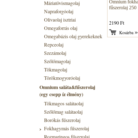
Omnium fokh
Máriatövismagolaj
fűszerolaj 250
Napraforgóolaj
Olivaolaj isztriai
2190 Ft
Omegaforrás olaj
Kosárba
Omegabázis olaj gyerekeknek
Repceolaj
Szezámolaj
Szőlőmagolaj
Tökmagolaj
Törökmogyoróolaj
Omnium saláta&fűszerolaj
(egy csepp íz élmény)
Tökmagos salátaolaj
Szőlőmag salátaolaj
Borókás fűszerolaj
Fokhagymás fűszerolaj
Rozmaringos fűszerolaj