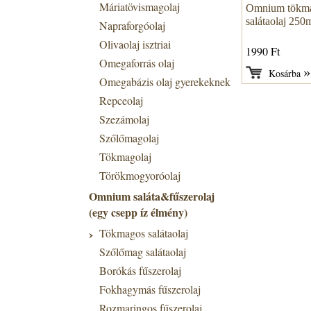
Máriatövismagolaj
Omnium tökm
salátaolaj 250
Napraforgóolaj
Olivaolaj isztriai
1990 Ft
Omegaforrás olaj
Kosárba
Omegabázis olaj gyerekeknek
Repceolaj
Szezámolaj
Szőlőmagolaj
Tökmagolaj
Törökmogyoróolaj
Omnium saláta&fűszerolaj
(egy csepp íz élmény)
Tökmagos salátaolaj
Szőlőmag salátaolaj
Borókás fűszerolaj
Fokhagymás fűszerolaj
Rozmaringos fűszerolaj