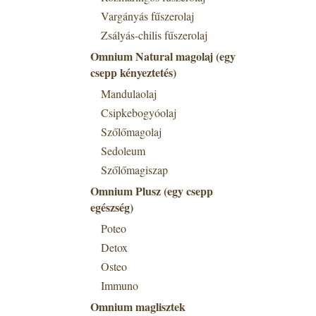
Vargányás fűszerolaj
Zsályás-chilis fűszerolaj
Omnium Natural magolaj (egy
csepp kényeztetés)
Mandulaolaj
Csipkebogyóolaj
Szőlőmagolaj
Sedoleum
Szőlőmagiszap
Omnium Plusz (egy csepp
egészség)
Poteo
Detox
Osteo
Immuno
Omnium maglisztek