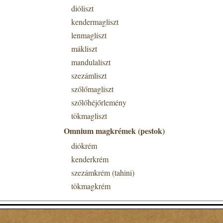
dióliszt
kendermagliszt
lenmagliszt
mákliszt
mandulaliszt
szezámliszt
szőlőmagliszt
szőlőhéjőrlemény
tökmagliszt
Omnium magkrémek (pestok)
diókrém
kenderkrém
szezámkrém (tahini)
tökmagkrém